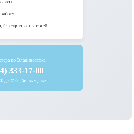
вывоза
 работу
, без скрытых платежей
стера во Владивостоке
4) 333-17-00
00 до 22:00, без выходных