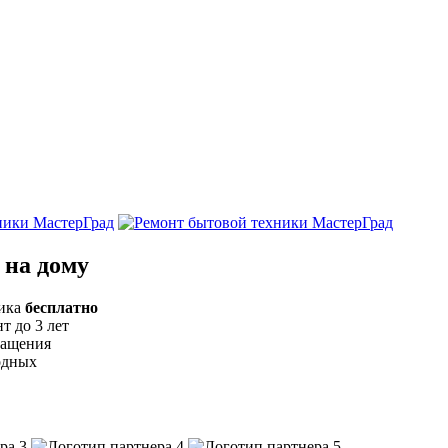
 на дому
тика
бесплатно
т до 3 лет
ращения
одных