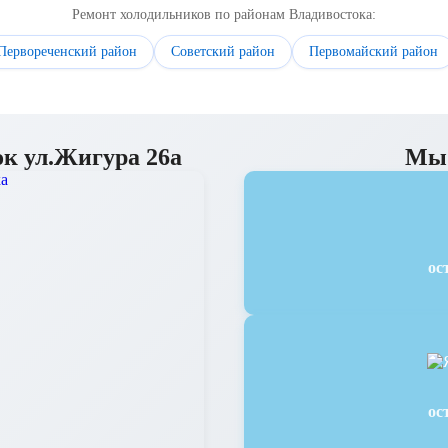
Ремонт холодильников по районам Владивостока:
Первореченский район
Советский район
Первомайский район
ок ул.Жигура 26а
Мы 
ос
ос